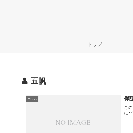
トップ
五帆
保
コラム
この
にパ